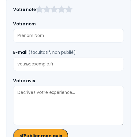
Laissez
Votre note
ce
champ
Votre nom
vide
E-mail
(facultatif, non publié)
Votre avis
Publier mon avis