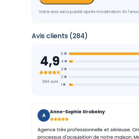
Votre avis sera publié après modération. En l'envo
Avis clients (284)
5★
4,9
4★
3★
2★
284 avis
1★
Anne-Sophie Grobelny
A
Agence très professionnelle et sérieuse. Om
processus d'acquisition de notre maison. Me