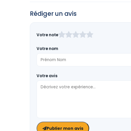
Rédiger un avis
Laissez
Votre note
ce
champ
Votre nom
vide
Votre avis
Publier mon avis