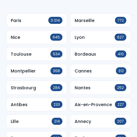
Paris
Marseille
3 014
772
Nice
Lyon
645
627
Toulouse
Bordeaux
534
410
Montpellier
Cannes
368
312
Strasbourg
Nantes
284
252
Antibes
Aix-en-Provence
233
227
Lille
Annecy
214
207