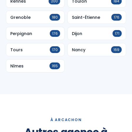
Rennes
Toulon
200
184
Grenoble
Saint-Étienne
180
176
Perpignan
Dijon
176
171
Tours
Nancy
170
169
Nîmes
165
À ARCACHON