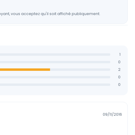
yant, vous acceptez qu'il soit affiché publiquement.
1
0
2
0
0
09/11/2016