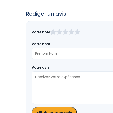
Rédiger un avis
Laissez
Votre note
ce
champ
Votre nom
vide
Votre avis
Publier mon avis