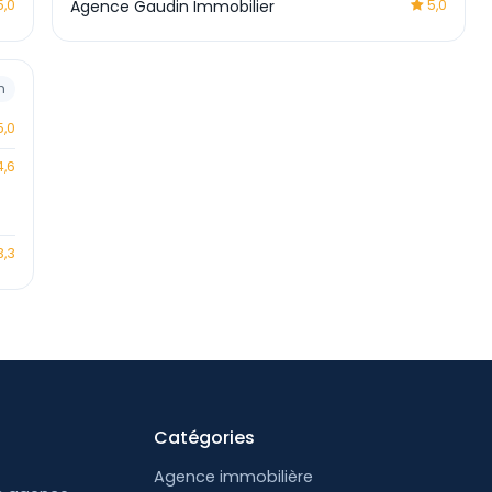
,0
Agence Gaudin Immobilier
5,0
m
,0
,6
,3
Catégories
Agence immobilière