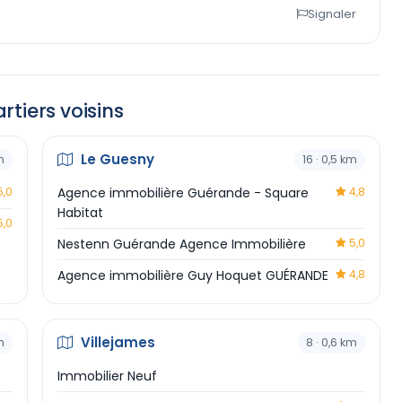
Signaler
tiers voisins
Le Guesny
m
16 · 0,5 km
,0
Agence immobilière Guérande - Square
4,8
Habitat
,0
Nestenn Guérande Agence Immobilière
5,0
Agence immobilière Guy Hoquet GUÉRANDE
4,8
Villejames
m
8 · 0,6 km
Immobilier Neuf