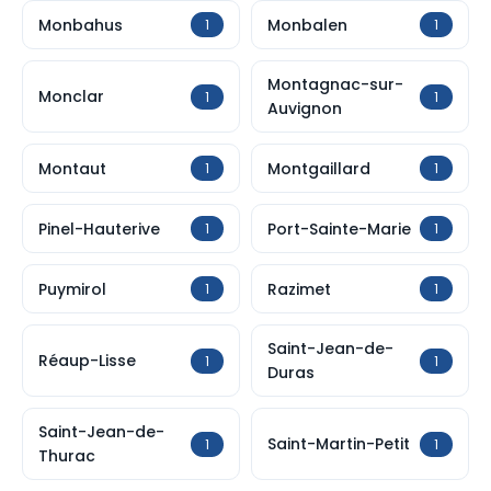
Monbahus
Monbalen
1
1
Montagnac-sur-
Monclar
1
1
Auvignon
Montaut
Montgaillard
1
1
Pinel-Hauterive
Port-Sainte-Marie
1
1
Puymirol
Razimet
1
1
Saint-Jean-de-
Réaup-Lisse
1
1
Duras
Saint-Jean-de-
Saint-Martin-Petit
1
1
Thurac