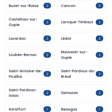
Buzet-sur-Baïse
Cancon
2
2
Castelnau-sur-
Laroque-Timbaut
2
2
Gupie
Lavardac
Lédat
2
2
Mauvezin-sur-
Loubès-Bernac
2
2
Gupie
Saint-Antoine-de-
Saint-Pardoux-du-
2
2
Ficalba
Breuil
Saint-Pardoux-
Samazan
2
2
Isaac
Astaffort
Beaugas
1
1