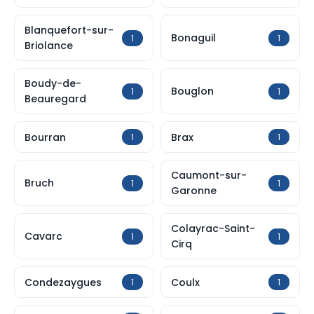
Blanquefort-sur-
Bonaguil
1
1
Briolance
Boudy-de-
Bouglon
1
1
Beauregard
Bourran
Brax
1
1
Caumont-sur-
Bruch
1
1
Garonne
Colayrac-Saint-
Cavarc
1
1
Cirq
Condezaygues
Coulx
1
1