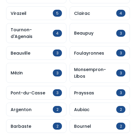
Virazeil
Clairac
5
4
Tournon-
Beaupuy
4
3
d'Agenais
Beauville
Foulayronnes
3
3
Monsempron-
Mézin
3
3
Libos
Pont-du-Casse
Prayssas
3
3
Argenton
Aubiac
2
2
Barbaste
Bournel
2
2