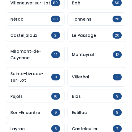
Villeneuve-sur-Lot
Boé
80
60
Nérac
Tonneins
38
26
Casteljaloux
Le Passage
21
20
Miramont-de-
Montayral
12
12
Guyenne
Sainte-Livrade-
Villeréal
11
11
sur-Lot
Pujols
Bias
10
9
Bon-Encontre
Estillac
9
8
Layrac
Castelculier
8
7