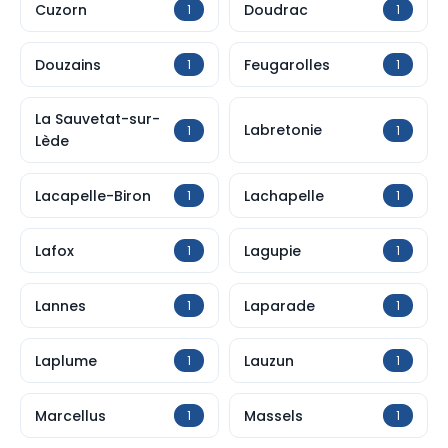
Cuzorn
Doudrac
1
1
Douzains
Feugarolles
1
1
La Sauvetat-sur-
Labretonie
1
1
Lède
Lacapelle-Biron
Lachapelle
1
1
Lafox
Lagupie
1
1
Lannes
Laparade
1
1
Laplume
Lauzun
1
1
Marcellus
Massels
1
1