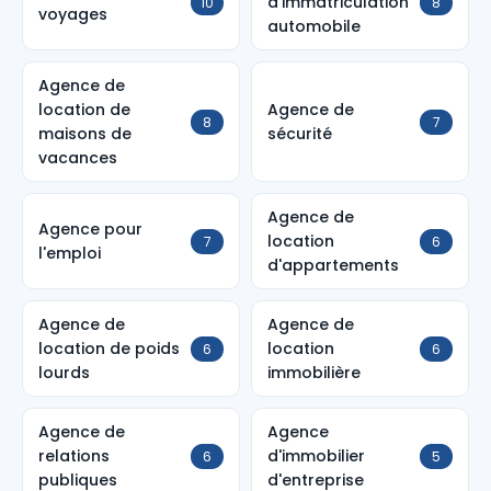
d'immatriculation
10
8
voyages
automobile
Agence de
location de
Agence de
8
7
maisons de
sécurité
vacances
Agence de
Agence pour
location
7
6
l'emploi
d'appartements
Agence de
Agence de
location de poids
location
6
6
lourds
immobilière
Agence de
Agence
relations
d'immobilier
6
5
publiques
d'entreprise