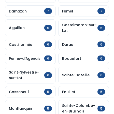
Damazan
Fumel
7
7
Castelmoron-sur-
Aiguillon
6
6
Lot
Castillonnès
Duras
6
6
Penne-dʼAgenais
Roquefort
6
6
Saint-Sylvestre-
Sainte-Bazeille
6
6
sur-Lot
Casseneuil
Fauillet
5
5
Sainte-Colombe-
Monflanquin
5
5
en-Bruilhois