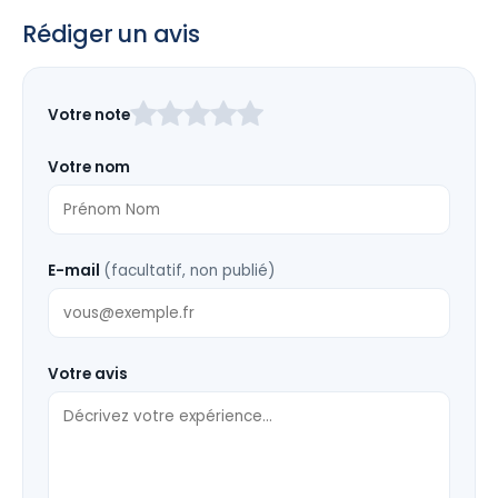
Rédiger un avis
Laissez
Votre note
ce
champ
Votre nom
vide
E-mail
(facultatif, non publié)
Votre avis