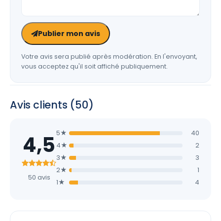
Publier mon avis
Votre avis sera publié après modération. En l'envoyant,
vous acceptez qu'il soit affiché publiquement.
Avis clients (50)
5★
40
4,5
4★
2
3★
3
2★
1
50 avis
1★
4