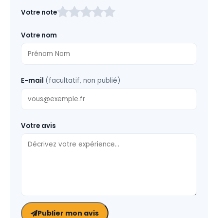
Laissez
Votre note
ce
champ
Votre nom
vide
E-mail
(facultatif, non publié)
Votre avis
Publier mon avis