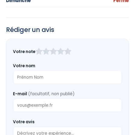
Dimanche
Fermé
Rédiger un avis
Laissez
Votre note
ce
champ
Votre nom
vide
E-mail
(facultatif, non publié)
Votre avis