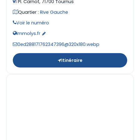
1 Pl. Carnot, 71700 Tournus
Quartier :
Rive Gauche
Voir le numéro
immolys.fr
0ed288171762347396@320x180.webp
Itinéraire