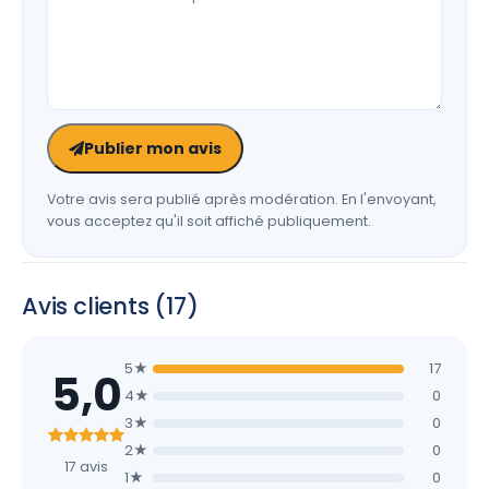
Publier mon avis
Votre avis sera publié après modération. En l'envoyant,
vous acceptez qu'il soit affiché publiquement.
Avis clients (17)
5★
17
5,0
4★
0
3★
0
2★
0
17 avis
1★
0