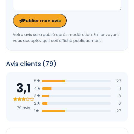
Publier mon avis
Votre avis sera publié après modération. En l'envoyant,
vous acceptez qu'il soit affiché publiquement.
Avis clients (79)
5★
27
3,1
4★
11
3★
8
2★
6
79 avis
1★
27