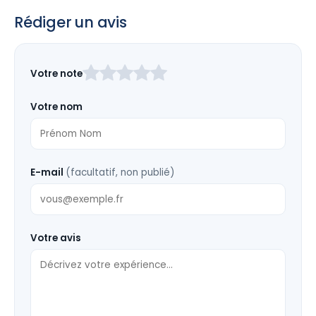
Rédiger un avis
Laissez
Votre note
ce
champ
Votre nom
vide
E-mail
(facultatif, non publié)
Votre avis