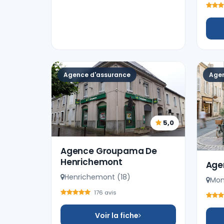
Agence d'assurance
Agen
5,0
Agence Groupama De
Henrichemont
Age
Henrichemont (18)
Mon
176 avis
Voir la fiche