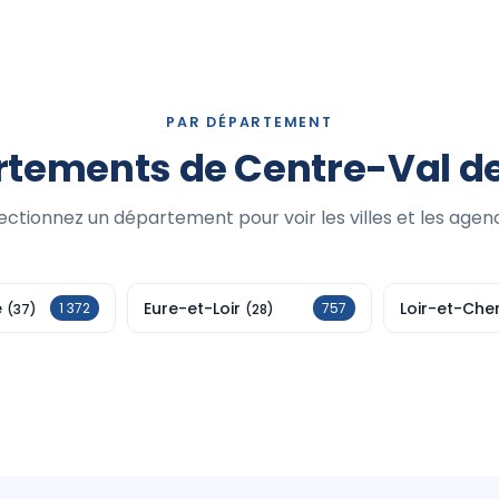
PAR DÉPARTEMENT
tements de Centre-Val de
ectionnez un département pour voir les villes et les agen
e
Eure-et-Loir
Loir-et-Che
1 372
757
(37)
(28)