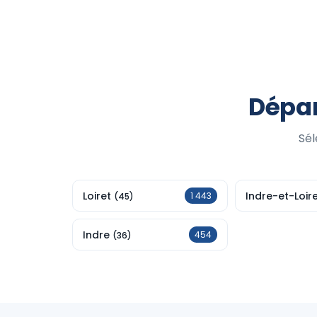
Dépar
Sél
Loiret
Indre-et-Loir
1 443
(45)
Indre
454
(36)