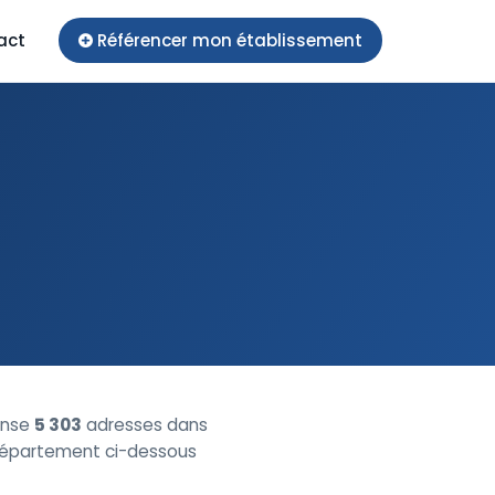
act
Référencer mon établissement
ense
5 303
adresses dans
n département ci-dessous