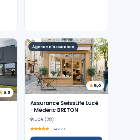
Agence d'assurance
5,0
5,0
Assurance SwissLife Lucé
- Médéric BRETON
Lucé (28)
n
164 avis