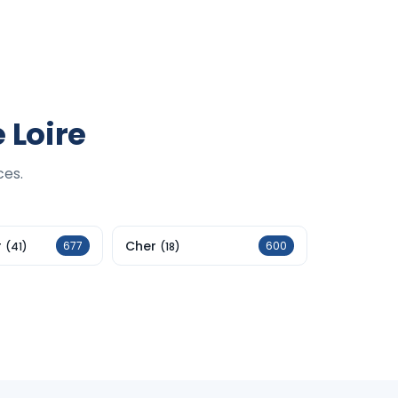
 Loire
ces.
r
Cher
677
600
(41)
(18)