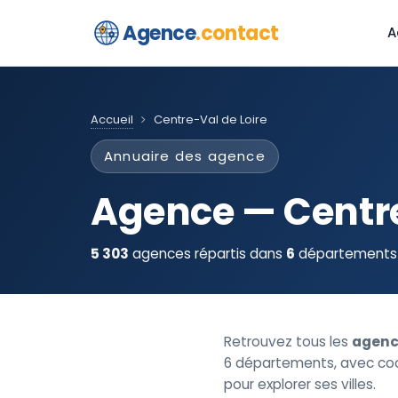
Agence
.contact
A
Accueil
Centre-Val de Loire
Annuaire des agence
Agence — Centre
5 303
agences répartis dans
6
départements d
Retrouvez tous les
agenc
6 départements, avec coor
pour explorer ses villes.