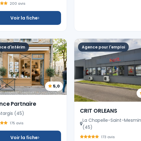
200 avis
Voir la fiche
ce d'intérim
Agence pour l'emploi
5,0
nce Partnaire
CRIT ORLEANS
targis (45)
La Chapelle-Saint-Mesmi
175 avis
(45)
Voir la fiche
173 avis