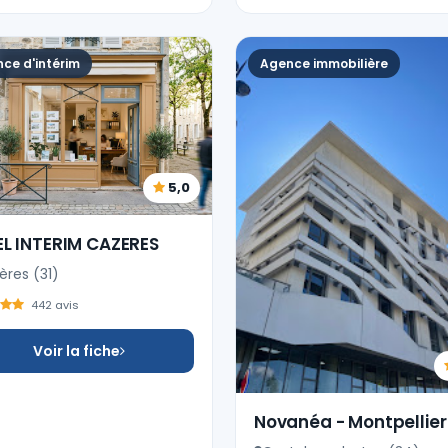
ce d'intérim
Agence immobilière
5,0
EL INTERIM CAZERES
ères (31)
442 avis
Voir la fiche
Novanéa - Montpellier