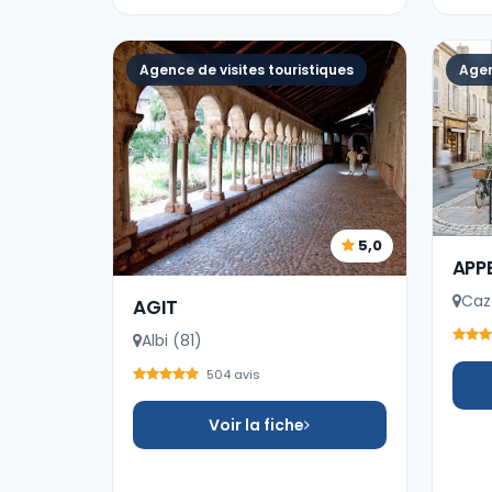
Agence de visites touristiques
Agen
5,0
APP
Caz
AGIT
Albi (81)
504 avis
Voir la fiche