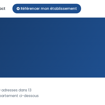
act
Référencer mon établissement
9
adresses dans 13
département ci-dessous