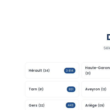
Sél
Haute-Garon
Hérault
3 814
(34)
(31)
Tarn
Aveyron
831
(81)
(12)
Gers
Ariège
443
(32)
(09)