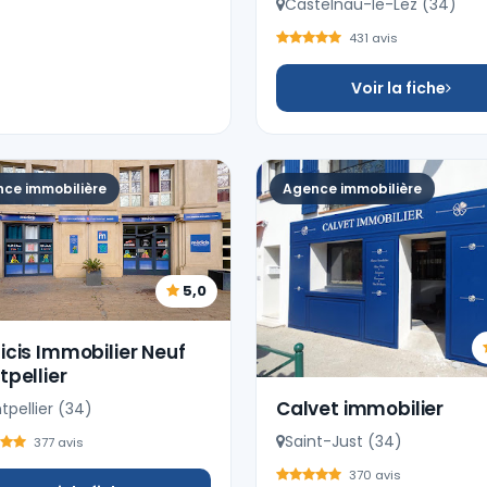
Castelnau-le-Lez (34)
431 avis
Voir la fiche
ce immobilière
Agence immobilière
5,0
cis Immobilier Neuf
pellier
Calvet immobilier
pellier (34)
Saint-Just (34)
377 avis
370 avis