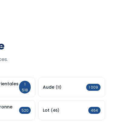
e
ces.
ientales
1
Aude
1 009
(11)
518
ronne
Lot
520
464
(46)