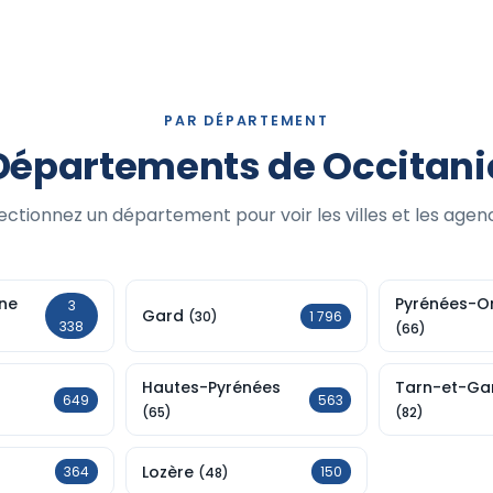
PAR DÉPARTEMENT
Départements de Occitani
ectionnez un département pour voir les villes et les agen
ne
Pyrénées-Or
3
Gard
1 796
(30)
338
(66)
Hautes-Pyrénées
Tarn-et-Ga
649
563
(65)
(82)
Lozère
364
150
(48)