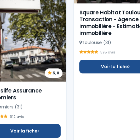
Square Habitat Toulo
Transaction - Agence
immobilière - Estimat
immobilière
Toulouse (31)
595 avis
Voir la fiche
5,0
slife Assurance
omiers
omiers (31)
612 avis
Voir la fiche