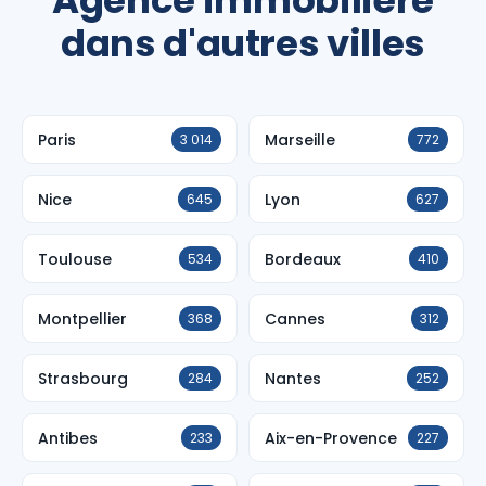
Agence immobilière
dans d'autres villes
Paris
Marseille
3 014
772
Nice
Lyon
645
627
Toulouse
Bordeaux
534
410
Montpellier
Cannes
368
312
Strasbourg
Nantes
284
252
Antibes
Aix-en-Provence
233
227