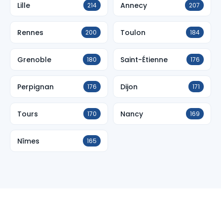
Lille
Annecy
214
207
Rennes
Toulon
200
184
Grenoble
Saint-Étienne
180
176
Perpignan
Dijon
176
171
Tours
Nancy
170
169
Nîmes
165