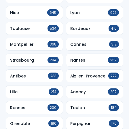
Nice
Lyon
645
627
Toulouse
Bordeaux
534
410
Montpellier
Cannes
368
312
Strasbourg
Nantes
284
252
Antibes
Aix-en-Provence
233
227
Lille
Annecy
214
207
Rennes
Toulon
200
184
Grenoble
Perpignan
180
176