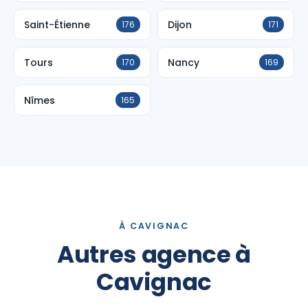
Saint-Étienne
Dijon
176
171
Tours
Nancy
170
169
Nîmes
165
À CAVIGNAC
Autres agence à
Cavignac