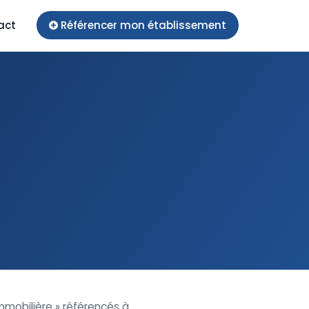
act
Référencer mon établissement
mmobilière » référencés à