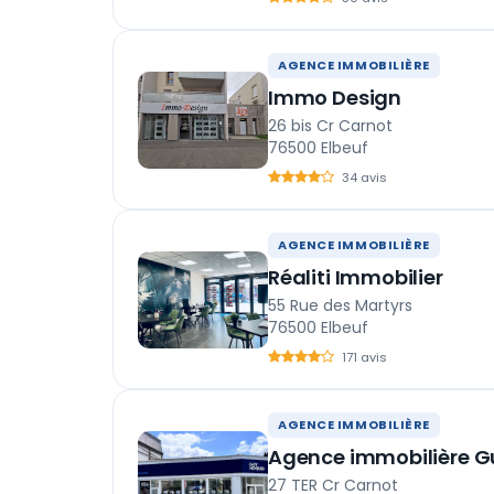
AGENCE IMMOBILIÈRE
Immo Design
26 bis Cr Carnot
76500 Elbeuf
34 avis
AGENCE IMMOBILIÈRE
Réaliti Immobilier
55 Rue des Martyrs
76500 Elbeuf
171 avis
AGENCE IMMOBILIÈRE
Agence immobilière G
27 TER Cr Carnot