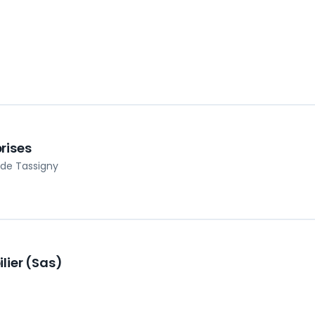
rises
 de Tassigny
lier (Sas)