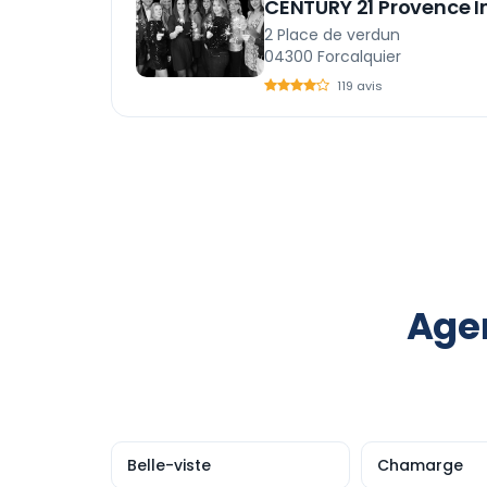
CENTURY 21 Provence I
2 Place de verdun
04300 Forcalquier
119 avis
Agen
Belle-viste
Chamarge