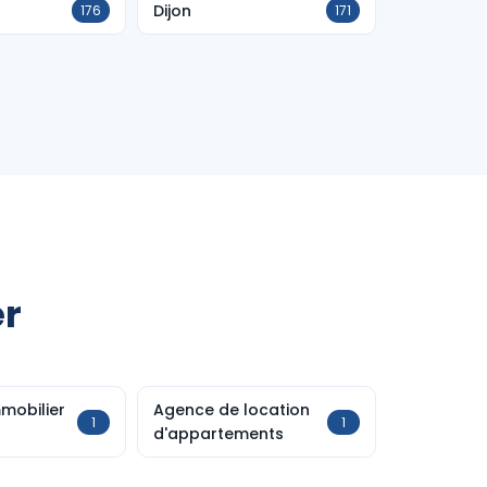
Dijon
176
171
er
mobilier
Agence de location
1
1
d'appartements