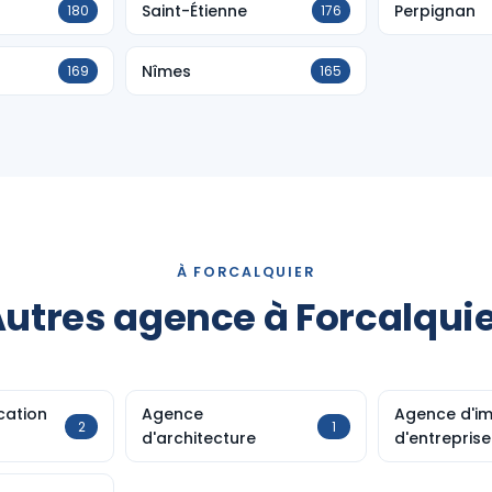
Saint-Étienne
Perpignan
180
176
Nîmes
169
165
À FORCALQUIER
utres agence à Forcalqui
cation
Agence
Agence d'im
2
1
d'architecture
d'entreprise