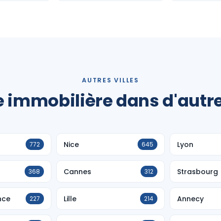
AUTRES VILLES
 immobilière dans d'autres
Nice
Lyon
772
645
Cannes
Strasbourg
368
312
nce
Lille
Annecy
227
214