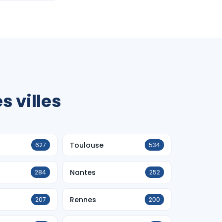
 villes
Toulouse
627
534
Nantes
284
252
Rennes
207
200