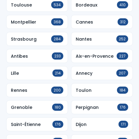
Toulouse
Bordeaux
534
410
Montpellier
Cannes
368
312
Strasbourg
Nantes
284
252
Antibes
Aix-en-Provence
233
227
Lille
Annecy
214
207
Rennes
Toulon
200
184
Grenoble
Perpignan
180
176
Saint-Étienne
Dijon
176
171