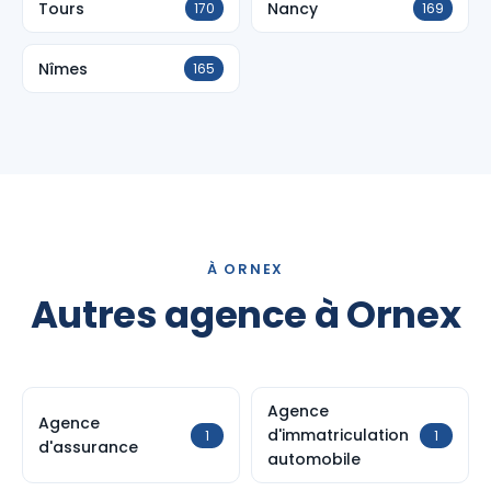
Tours
Nancy
170
169
Nîmes
165
À ORNEX
Autres agence à Ornex
Agence
Agence
d'immatriculation
1
1
d'assurance
automobile