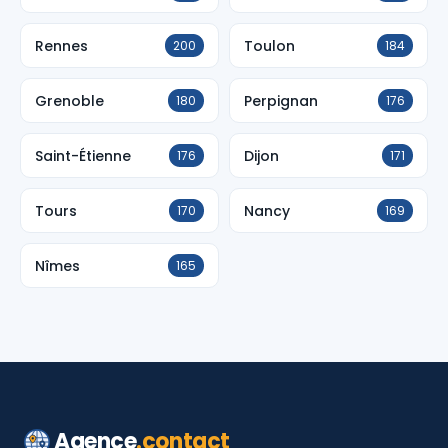
Rennes
Toulon
200
184
Grenoble
Perpignan
180
176
Saint-Étienne
Dijon
176
171
Tours
Nancy
170
169
Nîmes
165
Agence
.contact