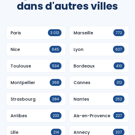
dans d'autres villes
Paris
Marseille
3 013
772
Nice
Lyon
645
627
Toulouse
Bordeaux
534
410
Montpellier
Cannes
368
312
Strasbourg
Nantes
284
252
Antibes
Aix-en-Provence
233
227
Lille
Annecy
214
207