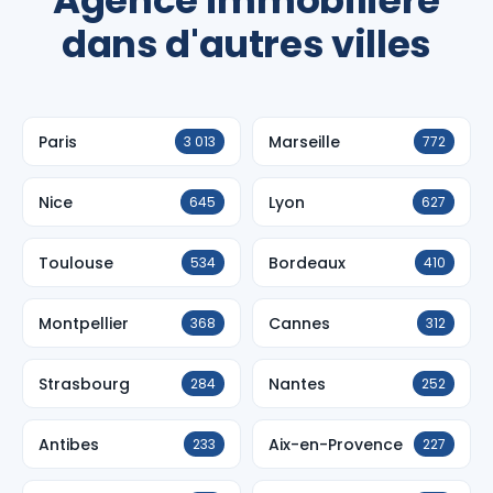
Agence immobilière
dans d'autres villes
Paris
Marseille
3 013
772
Nice
Lyon
645
627
Toulouse
Bordeaux
534
410
Montpellier
Cannes
368
312
Strasbourg
Nantes
284
252
Antibes
Aix-en-Provence
233
227