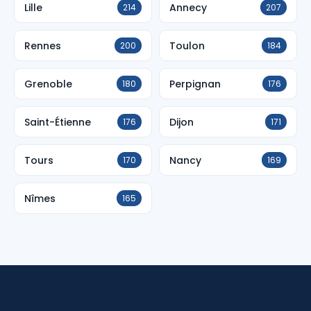
Lille
Annecy
214
207
Rennes
Toulon
200
184
Grenoble
Perpignan
180
176
Saint-Étienne
Dijon
176
171
Tours
Nancy
170
169
Nîmes
165