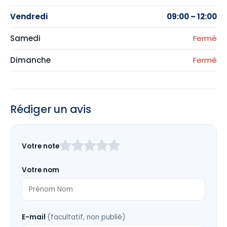
Vendredi
09:00 – 12:00
Samedi
Fermé
Dimanche
Fermé
Rédiger un avis
Laissez
Votre note
ce
champ
Votre nom
vide
E-mail
(facultatif, non publié)