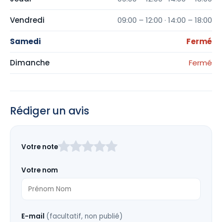
Vendredi
09:00 – 12:00 · 14:00 – 18:00
Samedi
Fermé
Dimanche
Fermé
Rédiger un avis
Laissez
Votre note
ce
champ
Votre nom
vide
E-mail
(facultatif, non publié)