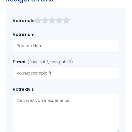
Laissez
Votre note
ce
champ
Votre nom
vide
E-mail
(facultatif, non publié)
Votre avis