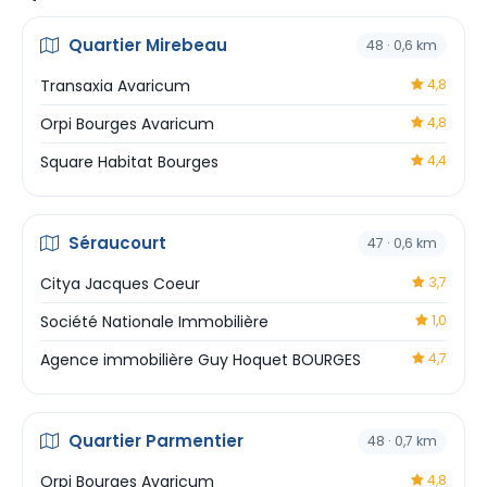
Quartier Mirebeau
48 · 0,6 km
Transaxia Avaricum
4,8
Orpi Bourges Avaricum
4,8
Square Habitat Bourges
4,4
Séraucourt
47 · 0,6 km
Citya Jacques Coeur
3,7
Société Nationale Immobilière
1,0
Agence immobilière Guy Hoquet BOURGES
4,7
Quartier Parmentier
48 · 0,7 km
Orpi Bourges Avaricum
4,8