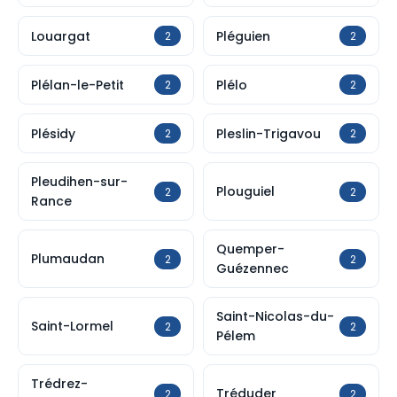
Louargat
Pléguien
2
2
Plélan-le-Petit
Plélo
2
2
Plésidy
Pleslin-Trigavou
2
2
Pleudihen-sur-
Plouguiel
2
2
Rance
Quemper-
Plumaudan
2
2
Guézennec
Saint-Nicolas-du-
Saint-Lormel
2
2
Pélem
Trédrez-
Tréduder
2
2