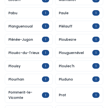
Pabu
Paule
1
1
Planguenoual
Plélauff
1
1
Plénée-Jugon
Ploubezre
1
1
Plouëc-du-Trieux
Plouguernével
1
1
Plouisy
Ploulec'h
1
1
Plourhan
Pluduno
1
1
Pommerit-le-
Prat
1
1
Vicomte