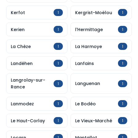
Kerfot
Kergrist-Moëlou
1
1
Kerien
l'Hermittage
1
1
La Chèze
La Harmoye
1
1
Landéhen
Lanfains
1
1
Langrolay-sur-
Languenan
1
1
Rance
Lanmodez
Le Bodéo
1
1
Le Haut-Corlay
Le Vieux-Marché
1
1
Locarn
Mantallot
1
1