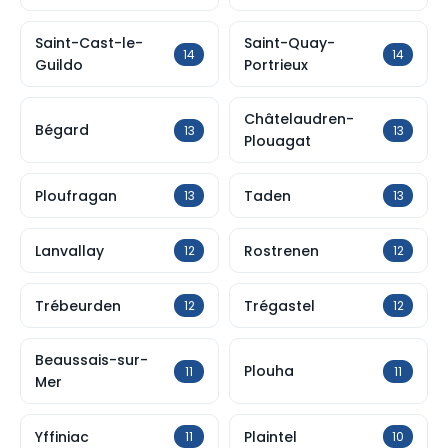
Saint-Cast-le-
Saint-Quay-
14
14
Guildo
Portrieux
Châtelaudren-
Bégard
13
13
Plouagat
Ploufragan
Taden
13
13
Lanvallay
Rostrenen
12
12
Trébeurden
Trégastel
12
12
Beaussais-sur-
Plouha
11
11
Mer
Yffiniac
Plaintel
11
10