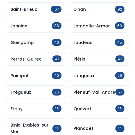
Saint-Brieuc
Dinan
167
92
Lannion
Lamballe-Armor
86
60
Guingamp
Loudéac
46
45
Perros-Guirec
Plérin
41
41
Paimpol
Langueux
40
26
Trégueux
Pléneuf-Val-André
26
21
Erquy
Quévert
18
18
Binic-Étables-sur-
Plancoët
15
14
Mer