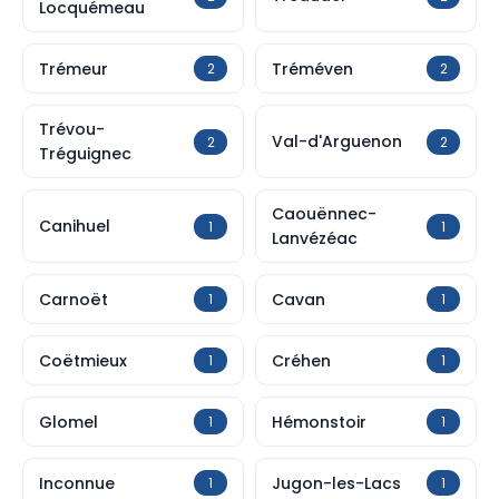
Locquémeau
Trémeur
Tréméven
2
2
Trévou-
Val-d'Arguenon
2
2
Tréguignec
Caouënnec-
Canihuel
1
1
Lanvézéac
Carnoët
Cavan
1
1
Coëtmieux
Créhen
1
1
Glomel
Hémonstoir
1
1
Inconnue
Jugon-les-Lacs
1
1