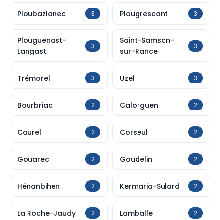
Ploubazlanec
Plougrescant
3
3
Plouguenast-
Saint-Samson-
3
3
Langast
sur-Rance
Trémorel
Uzel
3
3
Bourbriac
Calorguen
2
2
Caurel
Corseul
2
2
Gouarec
Goudelin
2
2
Hénanbihen
Kermaria-Sulard
2
2
La Roche-Jaudy
Lamballe
2
2