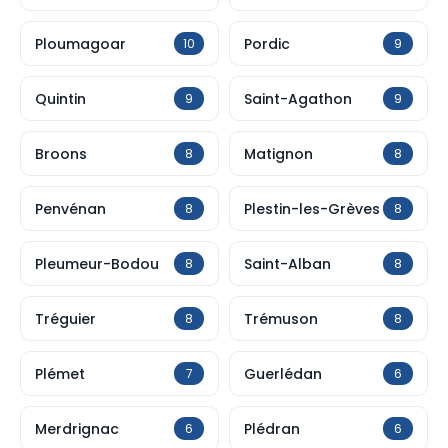
Ploumagoar
Pordic
10
9
Quintin
Saint-Agathon
9
9
Broons
Matignon
8
8
Penvénan
Plestin-les-Grèves
8
8
Pleumeur-Bodou
Saint-Alban
8
8
Tréguier
Trémuson
8
8
Plémet
Guerlédan
7
6
Merdrignac
Plédran
6
6