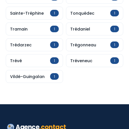
Sainte-Tréphine
Tonquédec
1
1
Tramain
Trédaniel
1
1
Trédarzec
Trégonneau
1
1
Trévé
Tréveneuc
1
1
Vildé-Guingalan
1
Agence
.contact