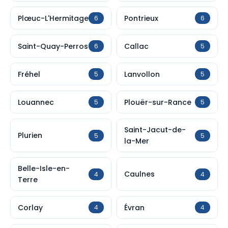
Plœuc-L'Hermitage
Pontrieux
6
6
Saint-Quay-Perros
Callac
6
5
Fréhel
Lanvollon
5
5
Louannec
Plouër-sur-Rance
5
5
Saint-Jacut-de-
Plurien
5
5
la-Mer
Belle-Isle-en-
Caulnes
4
4
Terre
Corlay
Évran
4
4