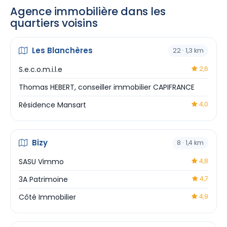
Agence immobilière dans les
quartiers voisins
Les Blanchères
22 · 1,3 km
S.e.c.o.m.i.l.e
2,6
Thomas HEBERT, conseiller immobilier CAPIFRANCE
Résidence Mansart
4,0
Bizy
8 · 1,4 km
SASU Vimmo
4,8
3A Patrimoine
4,7
Côté Immobilier
4,9