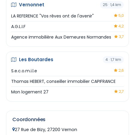
Vernonnet
25 · 1,4 km
LA REFERENCE "Vos rêves ont de l'avenir"
5,0
A.G.L.I.F
4,2
Agence immobilière Aux Demeures Normandes
3,7
Les Boutardes
4 · 1,7 km
S.e.c.o.m.i.l.e
2,6
Thomas HEBERT, conseiller immobilier CAPIFRANCE
Mon logement 27
2,7
Coordonnées
27 Rue de Bizy, 27200 Vernon