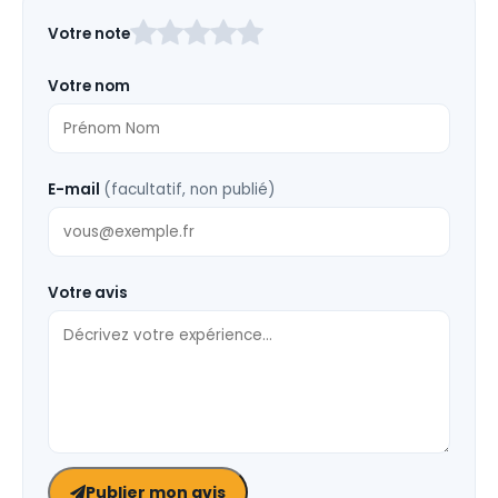
Laissez
Votre note
ce
champ
Votre nom
vide
E-mail
(facultatif, non publié)
Votre avis
Publier mon avis