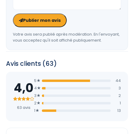
Publier mon avis
Votre avis sera publié après modération. En l'envoyant,
vous acceptez qu'il soit affiché publiquement.
Avis clients (63)
5★
44
4,0
4★
3
3★
2
2★
1
63 avis
1★
13