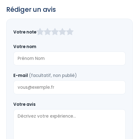
Rédiger un avis
Laissez
Votre note
ce
champ
Votre nom
vide
E-mail
(facultatif, non publié)
Votre avis