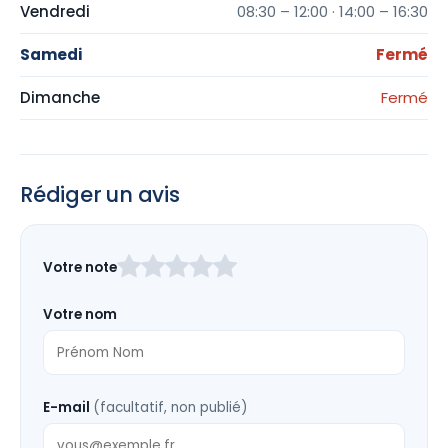
Vendredi
08:30 – 12:00 · 14:00 – 16:30
Samedi
Fermé
Dimanche
Fermé
Rédiger un avis
Laissez
Votre note
ce
champ
Votre nom
vide
E-mail
(facultatif, non publié)