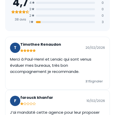
4,7
4★
0
3★
0
2★
0
38 avis
1★
3
Timothee Renaudon
T
20/02/2026
Merci à Paul-Henri et Lenaic qui sont venus
évaluer mes bureaux, très bon
accompagnement je recommande.
Signaler
farouck khanfar
F
10/02/2026
J’ai mandaté cette agence pour leur proposer