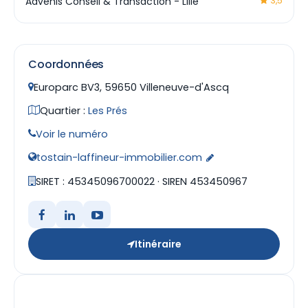
Advenis Conseil & Transaction - Lille
3,5
Coordonnées
Europarc BV3, 59650 Villeneuve-d'Ascq
Quartier :
Les Prés
Voir le numéro
tostain-laffineur-immobilier.com
SIRET : 45345096700022 · SIREN 453450967
Itinéraire