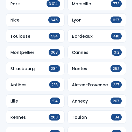
Paris
Marseille
3 014
772
Nice
Lyon
645
627
Toulouse
Bordeaux
534
410
Montpellier
Cannes
368
312
Strasbourg
Nantes
284
252
Antibes
Aix-en-Provence
233
227
Lille
Annecy
214
207
Rennes
Toulon
200
184