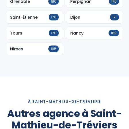
Grenoble
Perpignan
180
176
Saint-Étienne
Dijon
176
171
Tours
Nancy
170
169
Nîmes
165
À SAINT-MATHIEU-DE-TRÉVIERS
Autres agence à Saint-
Mathieu-de-Tréviers