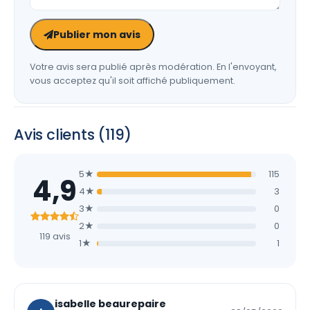
Publier mon avis
Votre avis sera publié après modération. En l'envoyant,
vous acceptez qu'il soit affiché publiquement.
Avis clients (119)
5★
115
4,9
4★
3
3★
0
2★
0
119 avis
1★
1
isabelle beaurepaire