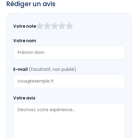
Rédiger un avis
Laissez
Votre note
ce
champ
Votre nom
vide
E-mail
(facultatif, non publié)
Votre avis