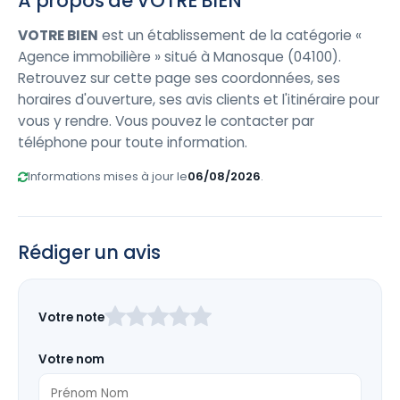
À propos de VOTRE BIEN
VOTRE BIEN
est un établissement de la catégorie «
Agence immobilière » situé à Manosque (04100).
Retrouvez sur cette page ses coordonnées, ses
horaires d'ouverture, ses avis clients et l'itinéraire pour
vous y rendre. Vous pouvez le contacter par
téléphone pour toute information.
Informations mises à jour le
06/08/2026
.
Rédiger un avis
Laissez
Votre note
ce
champ
Votre nom
vide