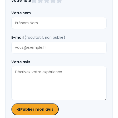
Votre note
ce
champ
Votre nom
vide
E-mail
(facultatif, non publié)
Votre avis
Publier mon avis