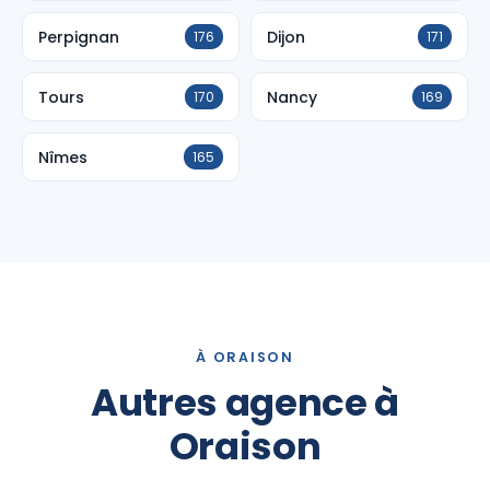
Perpignan
Dijon
176
171
Tours
Nancy
170
169
Nîmes
165
À ORAISON
Autres agence à
Oraison