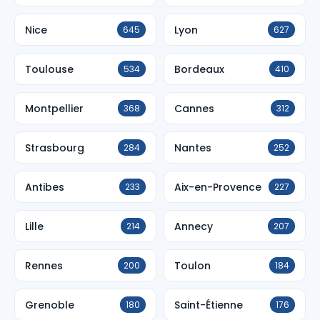
Nice
Lyon
645
627
Toulouse
Bordeaux
534
410
Montpellier
Cannes
368
312
Strasbourg
Nantes
284
252
Antibes
Aix-en-Provence
233
227
Lille
Annecy
214
207
Rennes
Toulon
200
184
Grenoble
Saint-Étienne
180
176