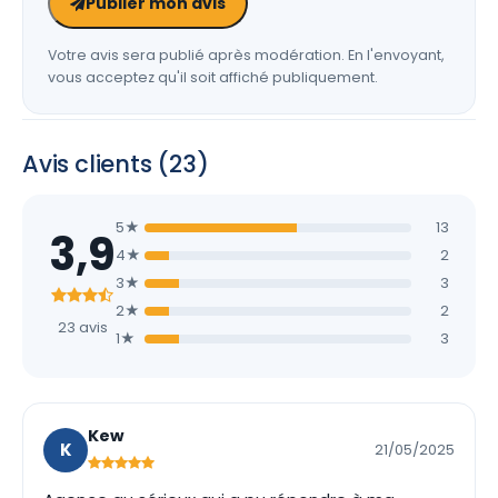
Publier mon avis
Votre avis sera publié après modération. En l'envoyant,
vous acceptez qu'il soit affiché publiquement.
Avis clients (23)
5★
13
3,9
4★
2
3★
3
2★
2
23 avis
1★
3
Kew
K
21/05/2025