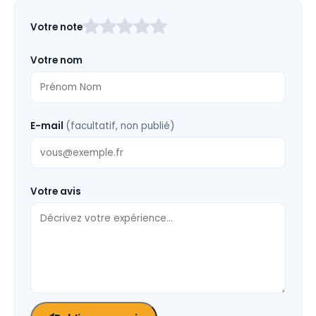
Laissez
Votre note
ce
champ
Votre nom
vide
E-mail
(facultatif, non publié)
Votre avis