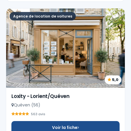
Agence de location de voitures
5,0
Loxity - Lorient/Quéven
Quéven (56)
563 avis
Voir la fiche