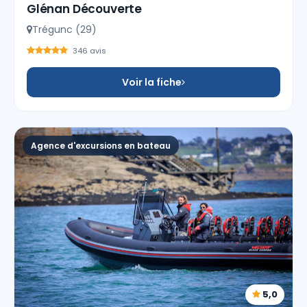
Glénan Découverte
Trégunc (29)
346 avis
Voir la fiche
Agence d'excursions en bateau
5,0